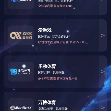
公司介绍
联系我们
爱游戏体育官方网站爱游戏体育官方网站首
广州思德隆电子公司创立于2010年，前身为广州市
页-爱游戏（中国）-爱游戏（中国）
番禺区东涌思德隆电子厂。地处中国珠三角中心位
置-南沙，地理位置优越，交通物流便利快捷；是一
家集爱游戏体育官方网站首页-爱游戏（中国）的研
发、生产、销售为一体的公司。 产品涵盖爱游戏体
育官方网站首页-爱游戏（中国）用线圈、爱游戏体