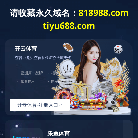
爱游戏体育官方网站首页-
HOME
在线咨询
张先生-业务
阿里旺旺
友情链接：
小偷程序
镜像站