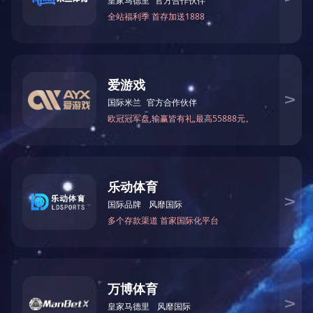
联系我们
队；有健全的管理体系，和品质管
爱游戏体育官方网站爱游戏体育官
方网站首页-爱游戏（中国）-爱游
戏（中国）
公司电话：
020-34903873
公司传真：
020-34904811
地址：
广州市南沙区市南公路东涌
段320号401室
公司介绍
爱游戏体育官方
核心优势
新闻
网站首页-爱游
公司概况
行业
戏（中国）
企业文化
常见