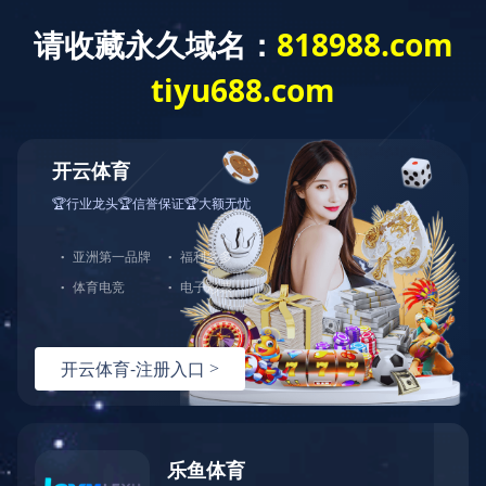
爱游戏体育官方网站首页-
HOME
在线咨询
张先生-业务
阿里旺旺