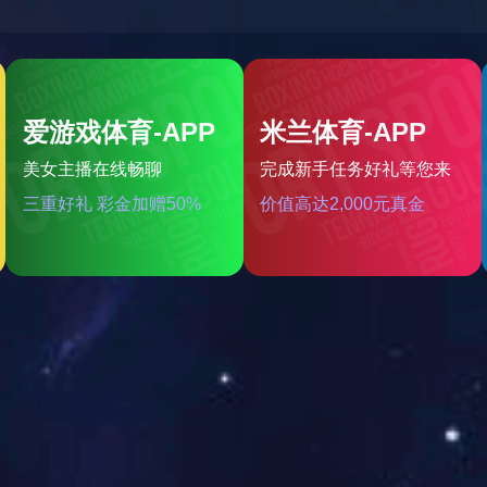
4、可以可
品特点：
适用频率范围广
带载能力强
一致性好,稳定性高
寿命持久
、既能扫振又能声波