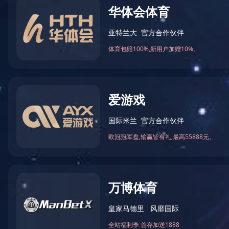
当前
产品中心
（中
爱游戏体育官方网站首页-爱
游戏（中国）
联系我们