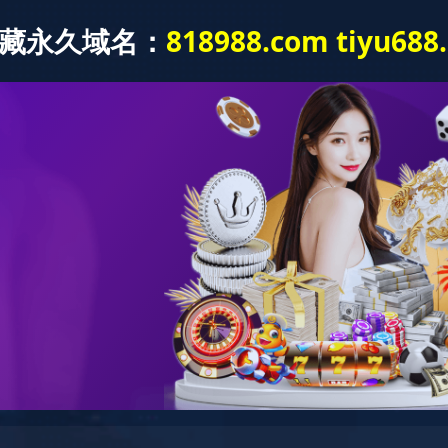
戏体育官方网站首页-爱游戏（中国）
公司介绍
产品
HOME
ABOUT US
PROD